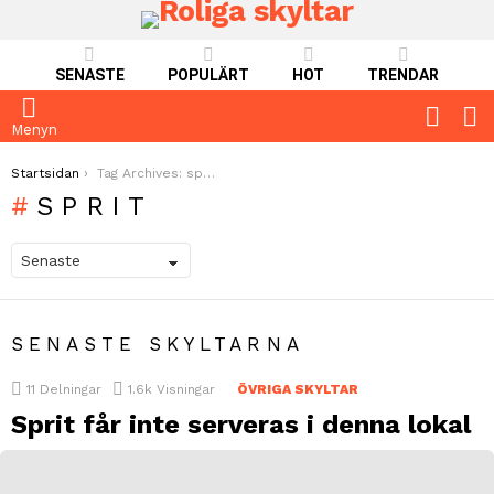
SENASTE
POPULÄRT
HOT
TRENDAR
FOLLO
S
US
Menyn
You are here:
Startsidan
Tag Archives: sprit
SPRIT
SENASTE SKYLTARNA
11
Delningar
1.6k
Visningar
ÖVRIGA SKYLTAR
Sprit får inte serveras i denna lokal