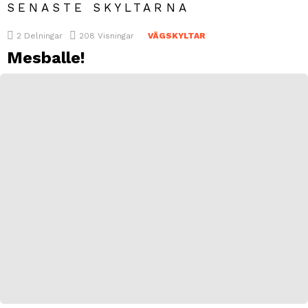
SENASTE SKYLTARNA
2
Delningar
208
Visningar
VÄGSKYLTAR
Mesballe!