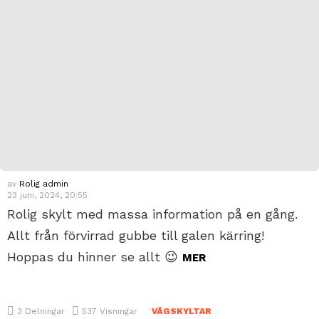
av
Rolig admin
23 juni, 2024, 20:55
Rolig skylt med massa information på en gång.
Allt från förvirrad gubbe till galen kärring!
Hoppas du hinner se allt 😉
MER
3
Delningar
537
Visningar
VÄGSKYLTAR