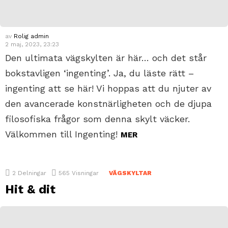
av
Rolig admin
2 maj, 2023, 23:23
Den ultimata vägskylten är här… och det står
bokstavligen ‘ingenting’. Ja, du läste rätt –
ingenting att se här! Vi hoppas att du njuter av
den avancerade konstnärligheten och de djupa
filosofiska frågor som denna skylt väcker.
Välkommen till Ingenting!
MER
2
Delningar
565
Visningar
VÄGSKYLTAR
Hit & dit