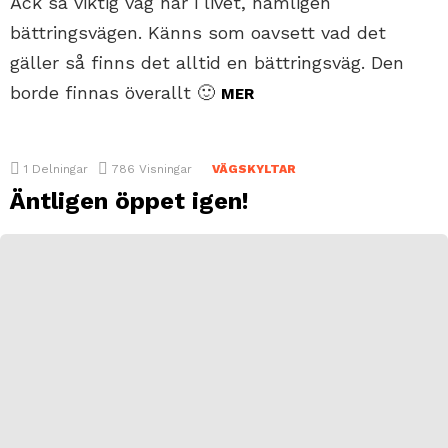
Ack så viktig väg här i livet, nämligen
bättringsvägen. Känns som oavsett vad det
gäller så finns det alltid en bättringsväg. Den
borde finnas överallt 🙂
MER
1
Delningar
786
Visningar
VÄGSKYLTAR
Äntligen öppet igen!