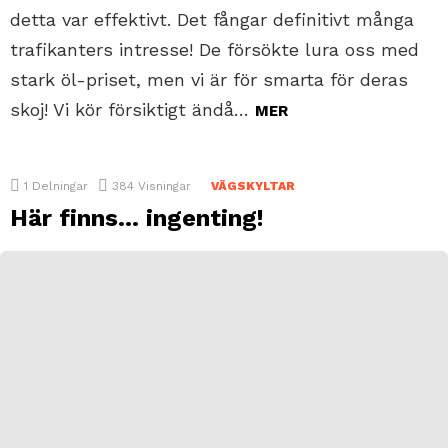
detta var effektivt. Det fångar definitivt många
trafikanters intresse! De försökte lura oss med
stark öl-priset, men vi är för smarta för deras
skoj! Vi kör försiktigt ändå…
MER
1
Delningar
384
Visningar
VÄGSKYLTAR
Här finns… ingenting!