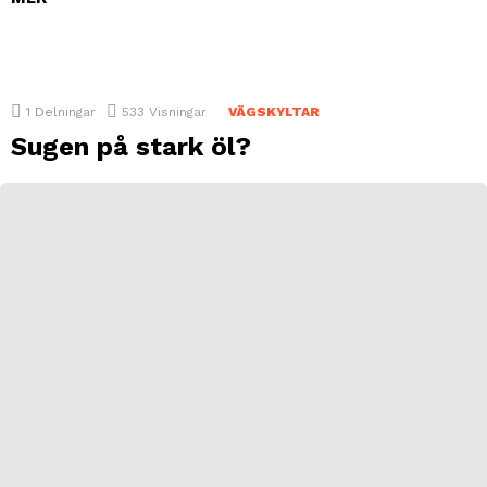
1
Delningar
533
Visningar
VÄGSKYLTAR
Sugen på stark öl?