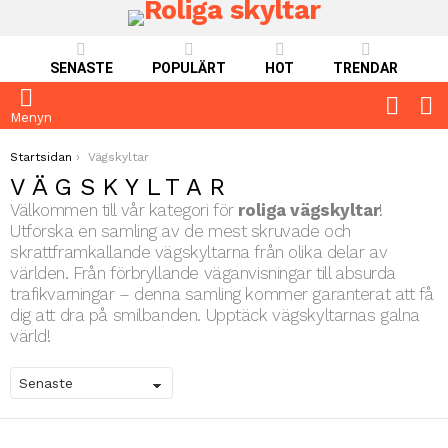
SENASTE
POPULÄRT
HOT
TRENDAR
FOLLO
S
US
Menyn
You are here:
Startsidan
Vägskyltar
VÄGSKYLTAR
Välkommen till vår kategori för
roliga vägskyltar
!
Utforska en samling av de mest skruvade och
skrattframkallande vägskyltarna från olika delar av
världen. Från förbryllande väganvisningar till absurda
trafikvarningar – denna samling kommer garanterat att få
dig att dra på smilbanden. Upptäck vägskyltarnas galna
värld!