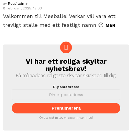
av
Rolig admin
8 februari, 2025, 12:03
Välkommen till Mesballe! Verkar väl vara ett
trevligt ställe med ett festligt namn 😉
MER
Vi har ett roliga skyltar
NEWSLETTER
nyhetsbrev!
Få månadens roligaste skyltar skickade till dig.
E-postadress:
Oroa dig inte, vi spammar inte!