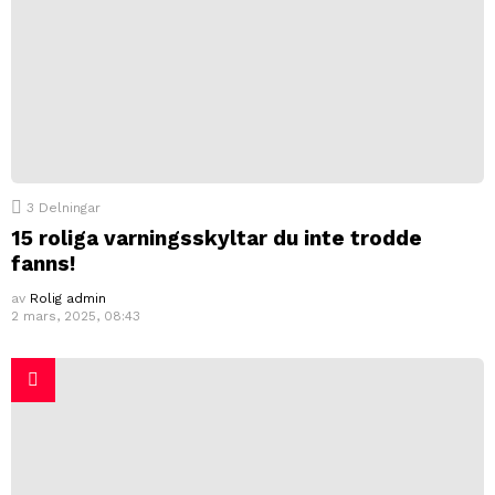
3
Delningar
15 roliga varningsskyltar du inte trodde
fanns!
av
Rolig admin
2 mars, 2025, 08:43