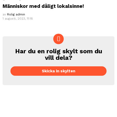
Människor med dåligt lokalsinne!
av
Rolig admin
1 augusti, 2023, 11:18
Har du en rolig skylt som du
CREATE
vill dela?
Skicka in skylten