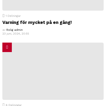
1
Delningar
Varning för mycket på en gång!
av
Rolig admin
23 juni, 2024, 20:55
6
Delningar