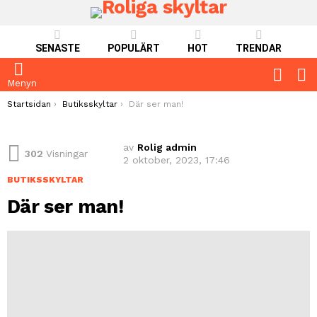
SENASTE
POPULÄRT
HOT
TRENDAR
FOLLO
S
US
Menyn
You are here:
Startsidan
Butiksskyltar
Där ser man!
av
Rolig admin
302
Visningar
2 oktober, 2023, 17:46
BUTIKSSKYLTAR
Där ser man!