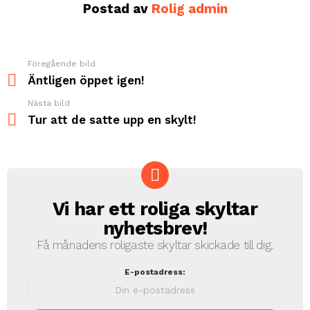
Postad av
Rolig admin
Föregående bild
See
more
Äntligen öppet igen!
Nästa bild
Tur att de satte upp en skylt!
Vi har ett roliga skyltar
NEWSLETTER
nyhetsbrev!
Få månadens roligaste skyltar skickade till dig.
E-postadress: