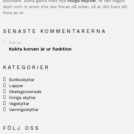
besökare. Bidra gärna med nya
roliga skyltar
. Är det någon
skylt som ni anser inte ska finnas på sidan, så är det bara att
höra av er.
SENASTE KOMMENTARERNA
Erik
on
Kokta korven är ur funktion
KATEGORIER
Butiksskyltar
Lappar
Okategoriserade
Övriga skyltar
Vägskyltar
Varningsskyltar
FÖLJ OSS