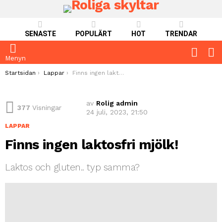
SENASTE
POPULÄRT
HOT
TRENDAR
FOLLO
S
US
Menyn
You are here:
Startsidan
Lappar
Finns ingen laktosfri mjölk!
av
Rolig admin
377
Visningar
24 juli, 2023, 21:50
LAPPAR
Finns ingen laktosfri mjölk!
Laktos och gluten.. typ samma?