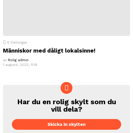
6
Delningar
Människor med dåligt lokalsinne!
av
Rolig admin
1 augusti, 2023, 11:18
Har du en rolig skylt som du
CREATE
vill dela?
Skicka in skylten