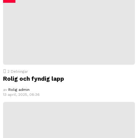
2
Delningar
Rolig och fyndig lapp
av
Rolig admin
13 april, 2025, 08:36