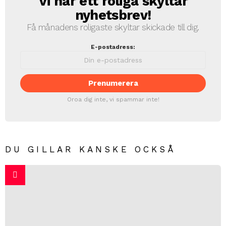
Vi har ett roliga skyltar
nyhetsbrev!
Få månadens roligaste skyltar skickade till dig.
E-postadress:
Oroa dig inte, vi spammar inte!
DU GILLAR KANSKE OCKSÅ