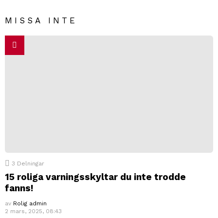
MISSA INTE
3
Delningar
15 roliga varningsskyltar du inte trodde
fanns!
av
Rolig admin
2 mars, 2025, 08:43