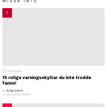
MISSA INTE
3
Delningar
15 roliga varningsskyltar du inte trodde
fanns!
av
Rolig admin
2 mars, 2025, 08:43