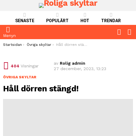
SENASTE
POPULÄRT
HOT
TRENDAR
FOLLO
S
US
Menyn
You are here:
Startsidan
Övriga skyltar
Håll dörren stängd!
av
Rolig admin
404
Visningar
27 december, 2023, 13:23
ÖVRIGA SKYLTAR
Håll dörren stängd!