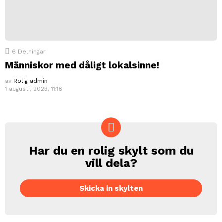
6
Delningar
Människor med dåligt lokalsinne!
av
Rolig admin
1 augusti, 2023, 11:18
Har du en rolig skylt som du
CREATE
vill dela?
Skicka in skylten