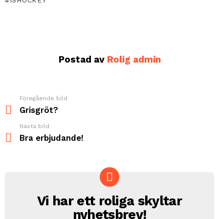
ISHOCKEY
Postad av
Rolig admin
Föregående bild
See
more
Grisgröt?
Nästa bild
Bra erbjudande!
Vi har ett roliga skyltar
NEWSLETTER
nyhetsbrev!