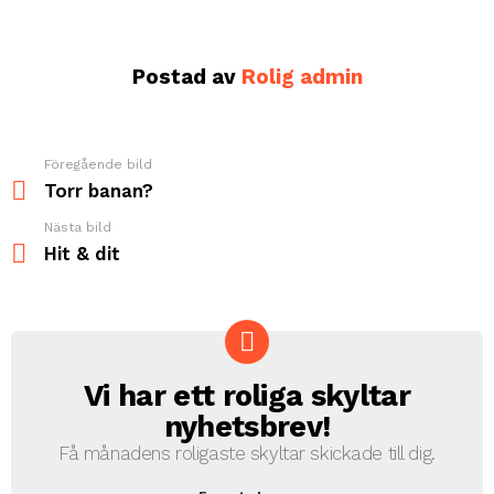
Postad av
Rolig admin
Föregående bild
See
more
Torr banan?
Nästa bild
Hit & dit
Vi har ett roliga skyltar
NEWSLETTER
nyhetsbrev!
Få månadens roligaste skyltar skickade till dig.