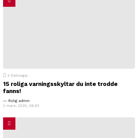
3
Delningar
15 roliga varningsskyltar du inte trodde
fanns!
av
Rolig admin
2 mars, 2025, 08:43