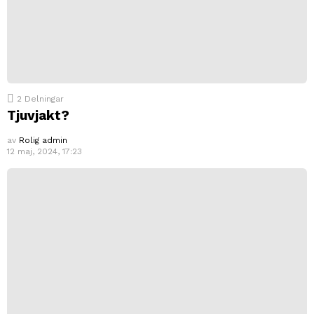
2
Delningar
Tjuvjakt?
av
Rolig admin
12 maj, 2024, 17:23