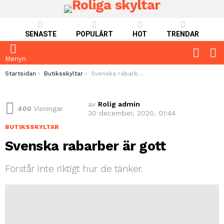
SENASTE
POPULÄRT
HOT
TRENDAR
FOLLO
S
US
Menyn
You are here:
Startsidan
Butiksskyltar
Svenska rabarber är gott
av
Rolig admin
400
Visningar
30 december, 2020, 01:44
BUTIKSSKYLTAR
Svenska rabarber är gott
Förstår inte riktigt hur de tänker.