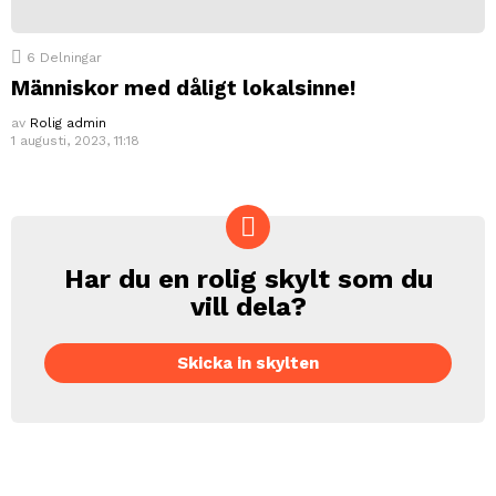
6
Delningar
Människor med dåligt lokalsinne!
av
Rolig admin
1 augusti, 2023, 11:18
Har du en rolig skylt som du
CREATE
vill dela?
Skicka in skylten