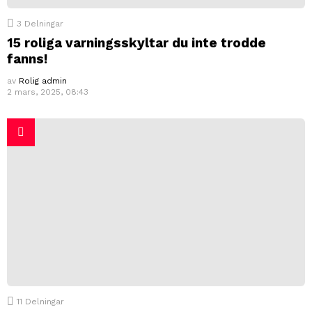
3
Delningar
15 roliga varningsskyltar du inte trodde
fanns!
av
Rolig admin
2 mars, 2025, 08:43
11
Delningar