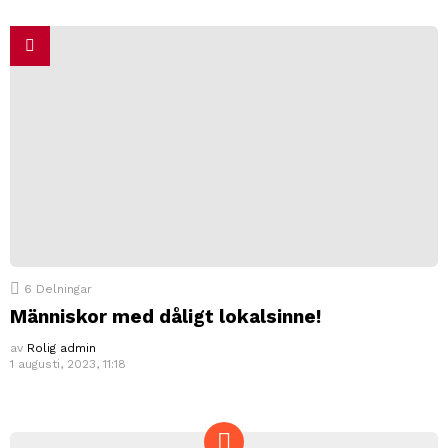
6
Delningar
Människor med dåligt lokalsinne!
av
Rolig admin
1 augusti, 2023, 11:18