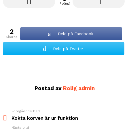
Poäng
2
Dela på Facebook
shares
Dela på Twitter
Postad av
Rolig admin
Föregående bild
See
more
Kokta korven är ur funktion
Nästa bild