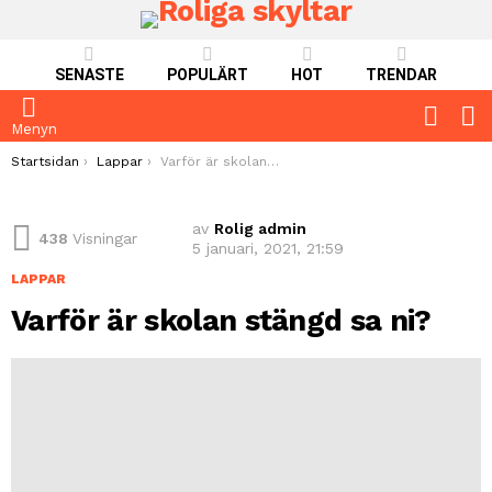
SENASTE
POPULÄRT
HOT
TRENDAR
FOLLO
S
US
Menyn
You are here:
Startsidan
Lappar
Varför är skolan stängd sa ni?
av
Rolig admin
438
Visningar
5 januari, 2021, 21:59
LAPPAR
Varför är skolan stängd sa ni?