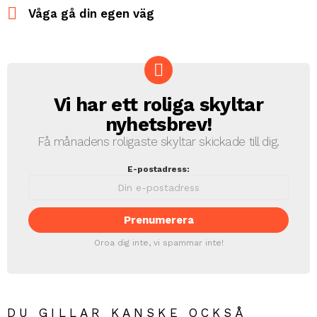
Våga gå din egen väg
Vi har ett roliga skyltar
NEWSLETTER
nyhetsbrev!
Få månadens roligaste skyltar skickade till dig.
E-postadress:
Oroa dig inte, vi spammar inte!
DU GILLAR KANSKE OCKSÅ