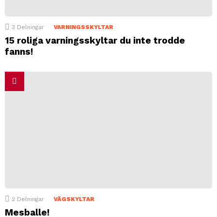
3
Delningar
VARNINGSSKYLTAR
15 roliga varningsskyltar du inte trodde
fanns!
2
Delningar
VÄGSKYLTAR
Mesballe!